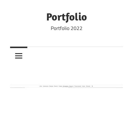
Skip
to
Portfolio
content
Portfolio 2022