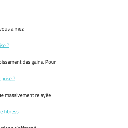
 vous aimez
ise ?
roissement des gains. Pour
eprise ?
ique massivement relayée
e fitness